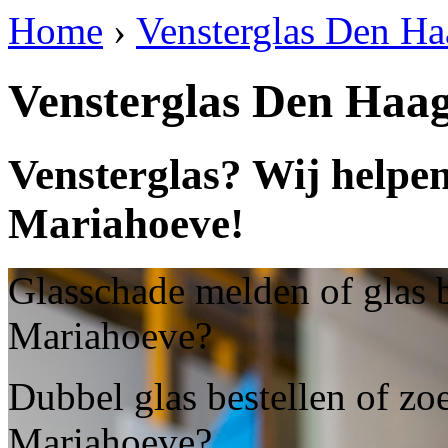
Home
›
Vensterglas Den H
Vensterglas Den Haa
Vensterglas? Wij helpe
Mariahoeve!
Glasschade melden of glas 
Mariahoeve?
Dubbel glas bestellen of zo
Mariahoeve?