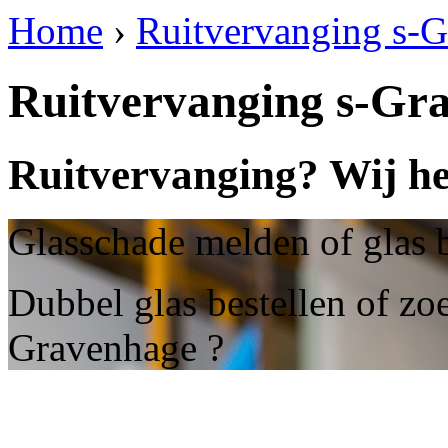
Home
›
Ruitvervanging s-
Ruitvervanging s-Gr
Ruitvervanging? Wij he
Glasschade melden of glas b
Dubbel glas bestellen of zoe
Gravenhage ?