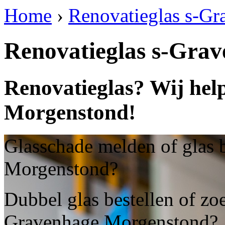
Home
›
Renovatieglas s-G
Renovatieglas s-Gra
Renovatieglas? Wij hel
Morgenstond!
Glasschade melden of glas 
Morgenstond?
Dubbel glas bestellen of zoe
Gravenhage Morgenstond?