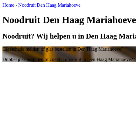
Home
›
Noodruit Den Haag Mariahoeve
Noodruit Den Haag Mariahoeve
Noodruit? Wij helpen u in Den Haag Mari
Glasschade melden of glas bestellen in Den Haag Mariahoeve?
Dubbel glas bestellen of zoekt u noodruit in Den Haag Mariahoeve?