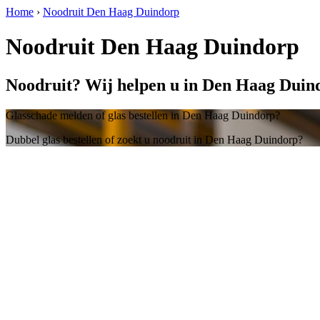
Home
›
Noodruit Den Haag Duindorp
Noodruit Den Haag Duindorp
Noodruit? Wij helpen u in Den Haag Duin
Glasschade melden of glas bestellen in Den Haag Duindorp?
Dubbel glas bestellen of zoekt u noodruit in Den Haag Duindorp?