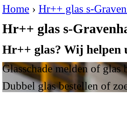
Home
›
Hr++ glas s-Grave
Hr++ glas s-Gravenh
Hr++ glas? Wij helpen 
Glasschade melden of glas b
Dubbel glas bestellen of zo